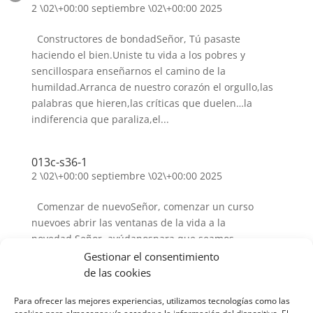
2 \02\+00:00 septiembre \02\+00:00 2025
Constructores de bondadSeñor, Tú pasaste
haciendo el bien.Uniste tu vida a los pobres y
sencillospara enseñarnos el camino de la
humildad.Arranca de nuestro corazón el orgullo,las
palabras que hieren,las críticas que duelen…la
indiferencia que paraliza,el...
013c-s36-1
2 \02\+00:00 septiembre \02\+00:00 2025
Comenzar de nuevoSeñor, comenzar un curso
nuevoes abrir las ventanas de la vida a la
novedad.Señor, ayúdanospara que seamos
capacesde crecer en profundidad.Danos la fuerza
Gestionar el consentimiento
necesariapara aprender a esforzarnoscada día un
de las cookies
poco más. Abre nuestra vidaa los compañeros y...
Para ofrecer las mejores experiencias, utilizamos tecnologías como las