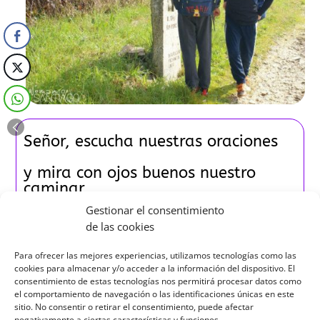
Señor, escucha nuestras oraciones
y mira con ojos buenos nuestro
caminar,
Gestionar el consentimiento
alienta nuestra marcha y sé nuestro
de las cookies
compañero,
Para ofrecer las mejores experiencias, utilizamos tecnologías como las
que el andar sea para nosotros
cookies para almacenar y/o acceder a la información del dispositivo. El
alegría
consentimiento de estas tecnologías nos permitirá procesar datos como
el comportamiento de navegación o las identificaciones únicas en este
sitio. No consentir o retirar el consentimiento, puede afectar
y el llegar a la meta, salvación.
negativamente a ciertas características y funciones.