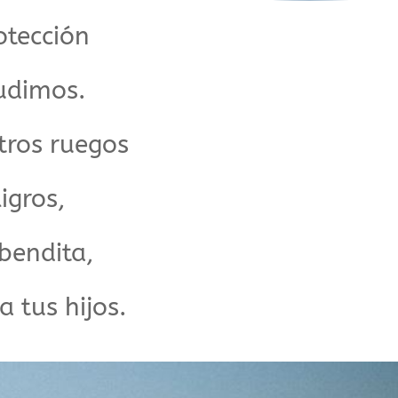
otección
udimos.
tros ruegos
igros,
 bendita,
a tus hijos.